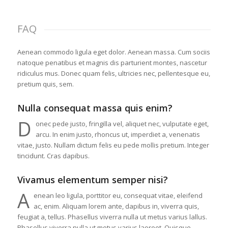
FAQ
Aenean commodo ligula eget dolor. Aenean massa. Cum sociis
natoque penatibus et magnis dis parturient montes, nascetur
ridiculus mus. Donec quam felis, ultricies nec, pellentesque eu,
pretium quis, sem.
Nulla consequat massa quis enim?
D
onec pede justo, fringilla vel, aliquet nec, vulputate eget,
arcu. In enim justo, rhoncus ut, imperdiet a, venenatis
vitae, justo. Nullam dictum felis eu pede mollis pretium. Integer
tincidunt. Cras dapibus.
Vivamus elementum semper nisi?
A
enean leo ligula, porttitor eu, consequat vitae, eleifend
ac, enim. Aliquam lorem ante, dapibus in, viverra quis,
feugiat a, tellus. Phasellus viverra nulla ut metus varius lallus.
Phasellus viverra nulla ut metus varius laoreet. Quisque